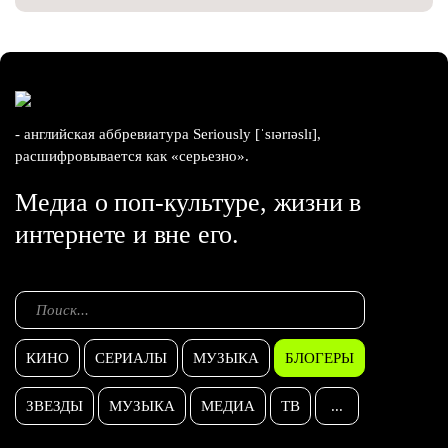
- английская аббревиатура Seriously [ˈsɪərɪəslɪ],
расшифровывается как «серьезно».
Медиа о поп-культуре, жизни в
интернете и вне его.
КИНО
СЕРИАЛЫ
МУЗЫКА
БЛОГЕРЫ
ЗВЕЗДЫ
МУЗЫКА
МЕДИА
ТВ
...