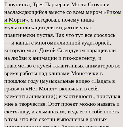
Гроунинга, Трея Паркера и Мэтта Стоуна и
наслаждающийся вместе со всем миром «
Риком
и Морти
», я негодовал, почему ниша
мультипликации для кидалтов у нас
практически пустая. Так что тут все срослось
— и канал с многомиллионной аудиторией,
которую мы с Димой Сыендуком наращивали
на любви к анимации и гик-контенту; и
знакомство с кучей талантливых аниматоров во
время работы над клипами
Монеточки
в
прошлом году (музыкальные видео «Падать в
грязь» и «Нет Монет» включали в себя
элементы анимации); и хаотичность, присущая
мне в творчестве. Этот проект можно назвать и
скетч-шоу, и альманахом, ведь его особенность
в том, что все скетчи выполнены в разных
анимационных стилях. Зрителям постарше