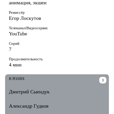
анимация, экшен
Режиссёр
Егор Лоскутов
Телеканал/Видеосервис
YouTube
Серий
7
Продолжительность
4 мин
В РОЛЯХ
3
Дмитрий Сыендук
Александр Гудков