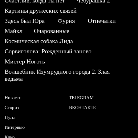
Счастлив, когда ты нет
Чебурашка 2
Картины дружеских связей
Здесь был Юра
Фурия
Отпечатки
Майкл
Очарованные
Космическая собака Лида
Сорвиголова: Рожденный заново
Мистер Ноготь
Волшебник Изумрудного города 2. Злая
ведьма
Новости
TELEGRAM
Сториз
ВКОНТАКТЕ
Пульт
Интервью
Кино