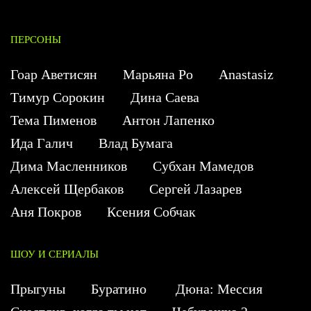
ПЕРСОНЫ
Гоар Аветисян
Марьяна Ро
Anastasiz
Тимур Сорокин
Дина Саева
Тема Пименов
Антон Лапенко
Ида Галич
Влад Бумага
Дима Масленников
Субхан Мамедов
Алексей Щербаков
Сергей Лазарев
Аня Покров
Ксения Собчак
ШОУ И СЕРИАЛЫ
Прыгуны
Буратино
Дюна: Мессия