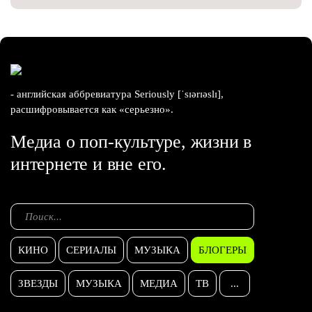
- английская аббревиатура Seriously [ˈsɪərɪəslɪ],
расшифровывается как «серьезно».
Медиа о поп-культуре, жизни в
интернете и вне его.
КИНО
СЕРИАЛЫ
МУЗЫКА
БЛОГЕРЫ
ЗВЕЗДЫ
МУЗЫКА
МЕДИА
ТВ
...