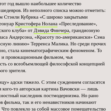
этот год вышло наибольшее количество
шедевров. Из неполного списка можно отметить:
м Стэнли Кубрика «С широко закрытыми
неонуар
Кристофера Нолана
«Преследование»,
ского клуба» от
Дэвида Финчера
, грандиозную
аса Андерсона, «Красоту по-американски» Сэма
асную линию» Терренса Малика. Но среди прочих
но, стала кинематографическим феноменом. То
м и провокационным фильмом, чья
ость со всеобъемлющей философской концепцией
ого зрителя.
цу» адски тяжело. С этим суждением согласятся
ля кого-то авторская картина Вачовски — лишь
хностный наследник постмодернизма. Но рано
ов фильма, так и его ненавистников начинают
. Что повлекло за собой массовое помешательство