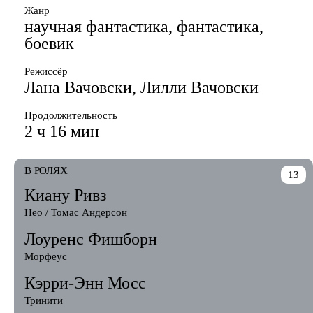
Жанр
научная фантастика, фантастика,
боевик
Режиссёр
Лана Вачовски, Лилли Вачовски
Продолжительность
2 ч 16 мин
В РОЛЯХ
13
Киану Ривз
Нео / Томас Андерсон
Лоуренс Фишборн
Морфеус
Кэрри-Энн Мосс
Тринити