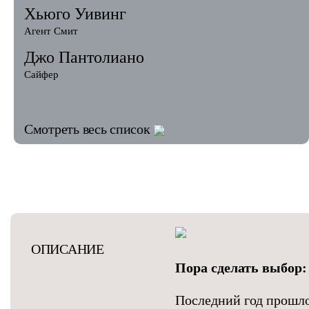
Хьюго Уивинг
Агент Смит
Джо Пантолиано
Сайфер
Смотреть весь список
ОПИСАНИЕ
Пора сделать выбор:
Последний год прошло