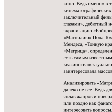
кино. Ведь именно в 
кинематографических 
заключительный филь
глазами», дебютный 
экранизацию «Бойцов
«Магнолию» Пола Том
Мендеса, «Тонкую кр
«Матрица», определен
есть самым известны
квазиинтеллектуальн
заинтересовала массов
Анализировать «Матри
далеко не все. Ведь д
сплав жанров и повер
или поздно как фанат
интересовать вопросы