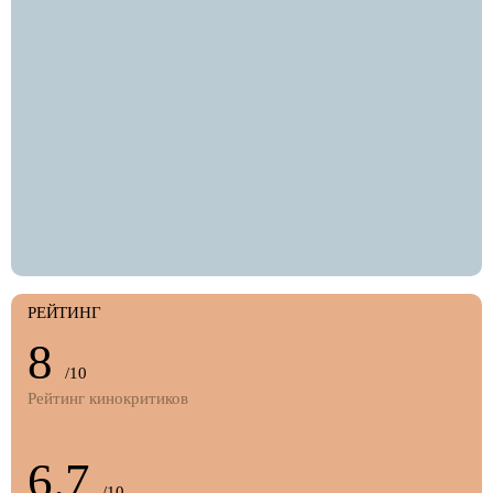
РЕЙТИНГ
8
/10
Рейтинг кинокритиков
6.7
/10