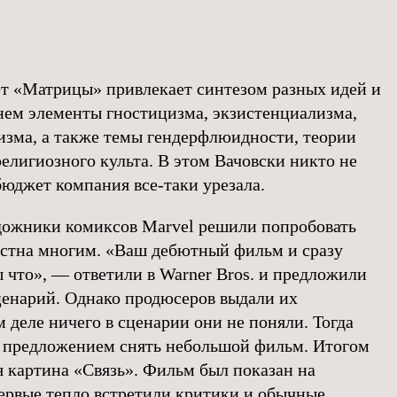
т «Матрицы» привлекает синтезом разных идей и
 нем элементы гностицизма, экзистенциализма,
зма, а также темы гендерфлюидности, теории
религиозного культа. В этом Вачовски никто не
бюджет компания все-таки урезала.
удожники комиксов Marvel решили попробовать
вестна многим. «Ваш дебютный фильм и сразу
ы что», — ответили в Warner Bros. и предложили
ценарий. Однако продюсеров выдали их
 деле ничего в сценарии они не поняли. Тогда
 предложением снять небольшой фильм. Итогом
 картина «Связь». Фильм был показан на
первые тепло встретили критики и обычные