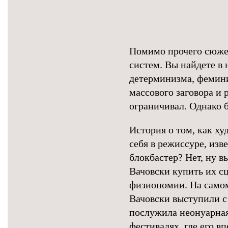
Помимо прочего сюже
систем. Вы найдете в
детерминизма, фемини
массового заговора и 
ограничивал. Однако 
История о том, как х
себя в режиссуре, из
блокбастер? Нет, ну в
Вачовски купить их с
физиономии. На самом
Вачовски выступили с
послужила неонуарная
фестивалях, где его в