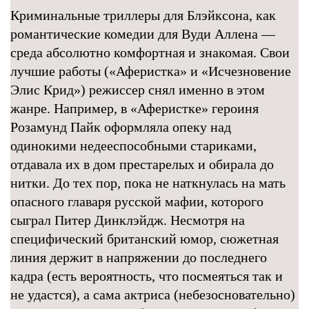
Криминальные триллеры для Блэйксона, как
романтические комедии для Вуди Аллена —
среда абсолютно комфортная и знакомая. Свои
лучшие работы («Аферистка» и «Исчезновение
Элис Крид») режиссер снял именно в этом
жанре. Например, в «Аферистке» героиня
Розамунд Пайк оформляла опеку над
одинокими недееспособными стариками,
отдавала их в дом престарелых и обирала до
нитки. До тех пор, пока не наткнулась на мать
опасного главаря русской мафии, которого
сыграл Питер Динклэйдж. Несмотря на
специфический британский юмор, сюжетная
линия держит в напряжении до последнего
кадра (есть вероятность, что посмеяться так и
не удастся), а сама актриса (небезосновательно)