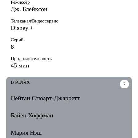
Режиссёр
Дж. Блейксон
Телеканал/Видеосервис
Disney +
Серий
8
Продолжительность
45 мин
В РОЛЯХ
7
Нейтан Стюарт-Джарретт
Байен Хоффман
Мария Нэш