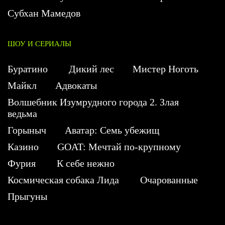
Субхан Мамедов
ШОУ И СЕРИАЛЫ
Буратино
Дикий лес
Мистер Ноготь
Майкл
Адвокаты
Волшебник Изумрудного города 2. Злая
ведьма
Горыныч
Аватар: Семь убежищ
Казино
GOAT: Мечтай по-крупному
Фурия
К себе нежно
Космическая собака Лида
Очарованные
Прыгуны