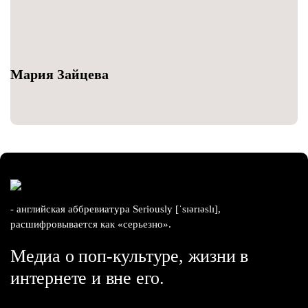
Мария Зайцева
- английская аббревиатура Seriously [ˈsɪərɪəslɪ],
расшифровывается как «серьезно».
Медиа о поп-культуре, жизни в
интернете и вне его.