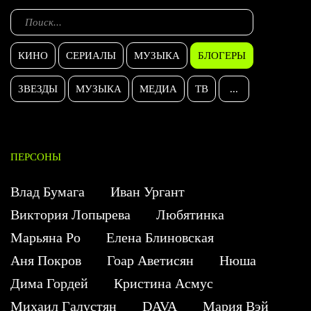
КИНО
СЕРИАЛЫ
МУЗЫКА
БЛОГЕРЫ
ЗВЕЗДЫ
МУЗЫКА
МЕДИА
ТВ
...
ПЕРСОНЫ
Влад Бумага
Иван Ургант
Виктория Лопырева
Любятинка
Марьяна Ро
Елена Блиновская
Аня Покров
Гоар Аветисян
Нюша
Дима Гордей
Кристина Асмус
Михаил Галустян
DAVA
Мария Вэй