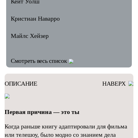
Кейт Уолш
Кристиан Наварро
Майлс Хейзер
Смотреть весь список
ОПИСАНИЕ
НАВЕРХ
Первая причина — это ты
Когда раньше книгу адаптировали для фильма
или телешоу, было модно со знанием дела