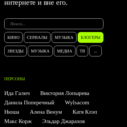
интернете и вне его.
КИНО
СЕРИАЛЫ
МУЗЫКА
БЛОГЕРЫ
ЗВЕЗДЫ
МУЗЫКА
МЕДИА
ТВ
...
ПЕРСОНЫ
Ида Галич
Виктория Лопырева
Данила Поперечный
Wylsacom
Нюша
Алена Венум
Катя Клэп
Макс Корж
Эльдар Джарахов