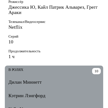
Режиссёр
Джессика Ю, Кайл Патрик Альварез, Грегг
Араки
Телеканал/Видеосервис
Netflix
Серий
10
Продолжительность
1 ч
В РОЛЯХ
10
Дилан Миннетт
Кэтрин Лэнгфорд