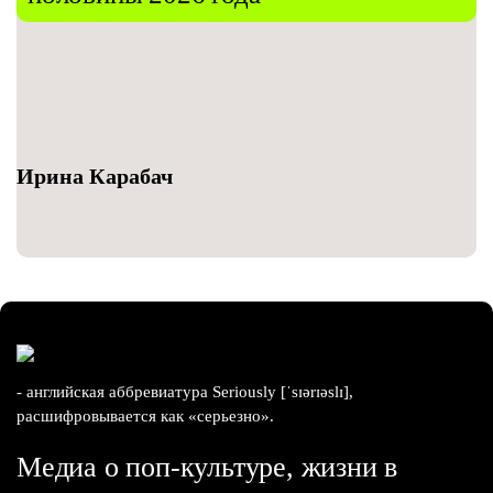
Ирина Карабач
- английская аббревиатура Seriously [ˈsɪərɪəslɪ],
расшифровывается как «серьезно».
Медиа о поп-культуре, жизни в