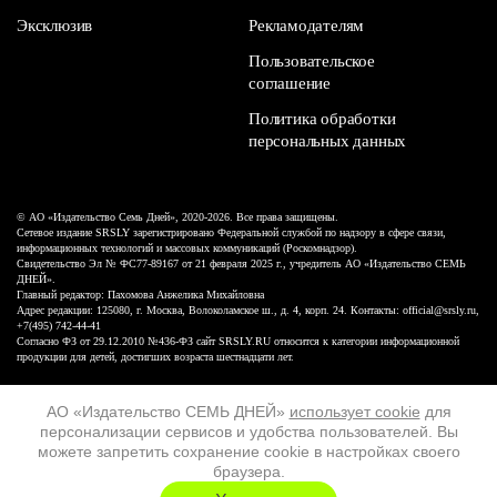
Эксклюзив
Рекламодателям
Пользовательское
соглашение
Политика обработки
персональных данных
© АО «Издательство Семь Дней», 2020-2026. Все права защищены.
Сетевое издание SRSLY зарегистрировано Федеральной службой по надзору в сфере связи,
информационных технологий и массовых коммуникаций (Роскомнадзор).
Свидетельство Эл № ФС77-89167 от 21 февраля 2025 г., учредитель АО «Издательство СЕМЬ
ДНЕЙ».
Главный редактор: Пахомова Анжелика Михайловна
Адрес редакции: 125080, г. Москва, Волоколамское ш., д. 4, корп. 24. Контакты: official@srsly.ru,
+7(495) 742-44-41
Согласно ФЗ от 29.12.2010 №436-ФЗ сайт SRSLY.RU относится к категории информационной
продукции для детей, достигших возраста шестнадцати лет.
Design by White Russian
АО «Издательство СЕМЬ ДНЕЙ»
использует cookie
для
персонализации сервисов и удобства пользователей. Вы
16+
можете запретить сохранение cookie в настройках своего
браузера.
ХОЧУ ЕЩЁ