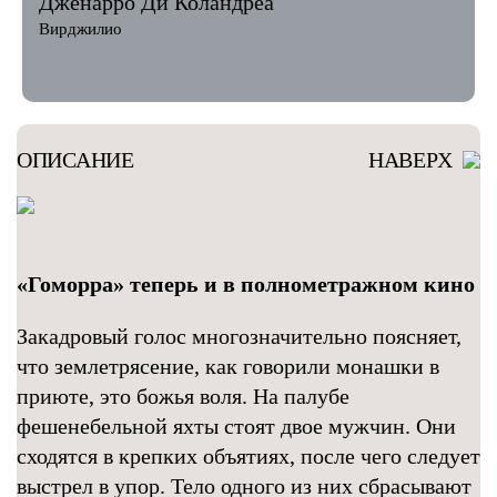
Дженарро Ди Коландреа
Вирджилио
ОПИСАНИЕ
НАВЕРХ
«Гоморра» теперь и в полнометражном кино
Закадровый голос многозначительно поясняет,
что землетрясение, как говорили монашки в
приюте, это божья воля. На палубе
фешенебельной яхты стоят двое мужчин. Они
сходятся в крепких объятиях, после чего следует
выстрел в упор. Тело одного из них сбрасывают