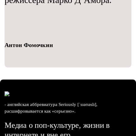
Антон Фомочкин
- английская аббревиатура Seriously [ˈsɪərɪəslɪ],
расшифровывается как «серьезно».
Медиа о поп-культуре, жизни в
интернете и вне его.