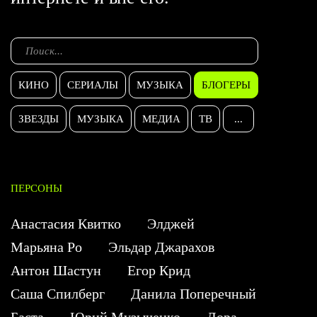
КИНО
СЕРИАЛЫ
МУЗЫКА
БЛОГЕРЫ
ЗВЕЗДЫ
МУЗЫКА
МЕДИА
ТВ
...
ПЕРСОНЫ
Анастасия Квитко
Элджей
Марьяна Ро
Эльдар Джарахов
Антон Шастун
Егор Крид
Саша Спилберг
Данила Поперечный