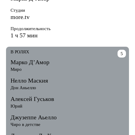
Студии
more.tv
Продолжительность
1 ч 57 мин
В РОЛЯХ
5
Марко Д’Амор
Миро
Нелло Маския
Дон Аньелло
Алексей Гуськов
Юрий
Джузеппе Аьелло
Чиро в детстве