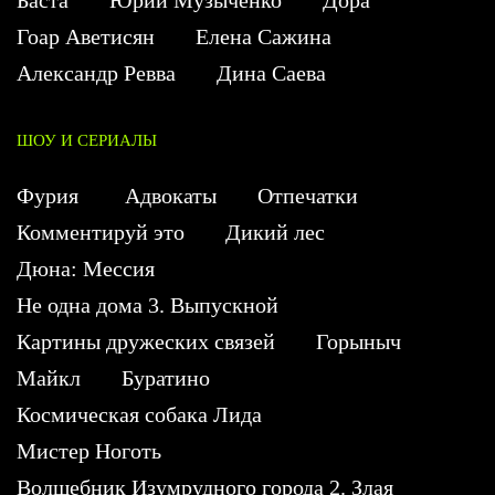
Баста
Юрий Музыченко
Дора
Гоар Аветисян
Елена Сажина
Александр Ревва
Дина Саева
ШОУ И СЕРИАЛЫ
Фурия
Адвокаты
Отпечатки
Комментируй это
Дикий лес
Дюна: Мессия
Не одна дома 3. Выпускной
Картины дружеских связей
Горыныч
Майкл
Буратино
Космическая собака Лида
Мистер Ноготь
Волшебник Изумрудного города 2. Злая