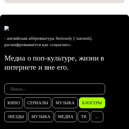
- английская аббревиатура Seriously [ˈsɪərɪəslɪ],
расшифровывается как «серьезно».
Медиа о поп-культуре, жизни в
интернете и вне его.
КИНО
СЕРИАЛЫ
МУЗЫКА
БЛОГЕРЫ
ЗВЕЗДЫ
МУЗЫКА
МЕДИА
ТВ
...