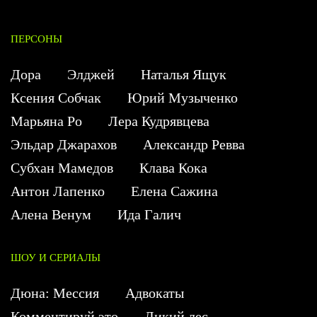
ПЕРСОНЫ
Дора
Элджей
Наталья Ящук
Ксения Собчак
Юрий Музыченко
Марьяна Ро
Лера Кудрявцева
Эльдар Джарахов
Александр Ревва
Субхан Мамедов
Клава Кока
Антон Лапенко
Елена Сажина
Алена Венум
Ида Галич
ШОУ И СЕРИАЛЫ
Дюна: Мессия
Адвокаты
Комментируй это
Дикий лес