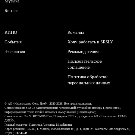
Музыка
Бизнес
КИНО
Команда
События
Хочу работать в SRSLY
Эксклюзив
Рекламодателям
Пользовательское
соглашение
Политика обработки
персональных данных
© АО «Издательство Семь Дней», 2020-2026. Все права защищены.
Сетевое издание SRSLY зарегистрировано Федеральной службой по надзору в сфере связи,
информационных технологий и массовых коммуникаций (Роскомнадзор).
Свидетельство Эл № ФС77-89167 от 21 февраля 2025 г., учредитель АО «Издательство СЕМЬ
ДНЕЙ».
Главный редактор: Пахомова Анжелика Михайловна
Адрес редакции: 125080, г. Москва, Волоколамское ш., д. 4, корп. 24. Контакты: official@srsly.ru,
+7(495) 742-44-41