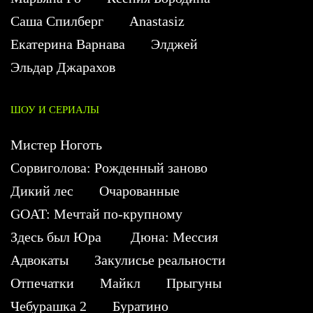
Саша Спилберг
Anastasiz
Екатерина Варнава
Элджей
Эльдар Джарахов
ШОУ И СЕРИАЛЫ
Мистер Ноготь
Сорвиголова: Рожденный заново
Дикий лес
Очарованные
GOAT: Мечтай по-крупному
Здесь был Юра
Дюна: Мессия
Адвокаты
Закулисье реальности
Отпечатки
Майкл
Прыгуны
Чебурашка 2
Буратино