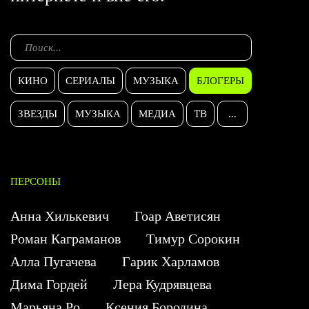
КИНО
СЕРИАЛЫ
МУЗЫКА
БЛОГЕРЫ
ЗВЕЗДЫ
МУЗЫКА
МЕДИА
ТВ
...
ПЕРСОНЫ
Анна Хилькевич
Гоар Аветисян
Роман Каграманов
Тимур Сорокин
Алла Пугачева
Гарик Харламов
Дима Гордей
Лера Кудрявцева
Марьяна Ро
Ксения Бородина