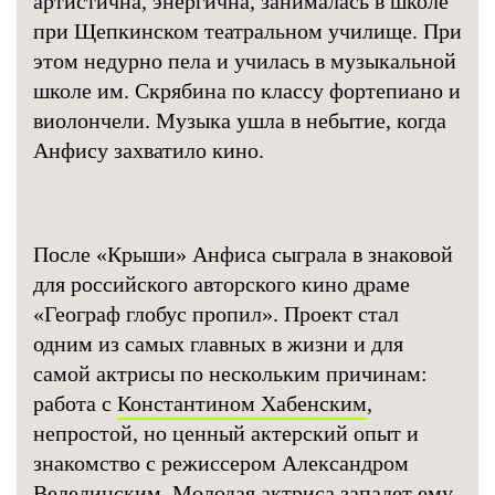
артистична, энергична, занималась в школе
при Щепкинском театральном училище. При
этом недурно пела и училась в музыкальной
школе им. Скрябина по классу фортепиано и
виолончели. Музыка ушла в небытие, когда
Анфису захватило кино.
После «Крыши» Анфиса сыграла в знаковой
для российского авторского кино драме
«Географ глобус пропил». Проект стал
одним из самых главных в жизни и для
самой актрисы по нескольким причинам:
работа с
Константином Хабенским
,
непростой, но ценный актерский опыт и
знакомство с режиссером Александром
Велединским. Молодая актриса западет ему