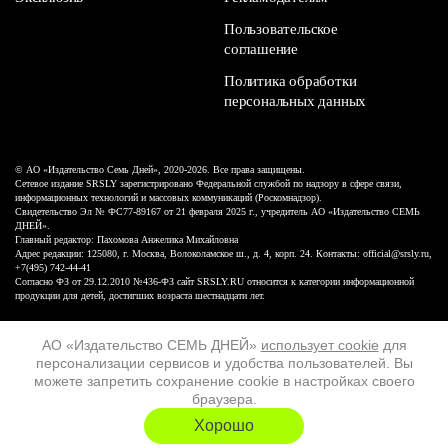
Пользовательское
соглашение
Политика обработки
персональных данных
© АО «Издательство Семь Дней», 2020-2026. Все права защищены.
Сетевое издание SRSLY зарегистрировано Федеральной службой по надзору в сфере связи,
информационных технологий и массовых коммуникаций (Роскомнадзор).
Свидетельство Эл № ФС77-89167 от 21 февраля 2025 г., учредитель АО «Издательство СЕМЬ
ДНЕЙ».
Главный редактор: Пахомова Анжелика Михайловна
Адрес редакции: 125080, г. Москва, Волоколамское ш., д. 4, корп. 24. Контакты: official@srsly.ru,
+7(495) 742-44-41
Согласно ФЗ от 29.12.2010 №436-ФЗ сайт SRSLY.RU относится к категории информационной
продукции для детей, достигших возраста шестнадцати лет.
Design by White Russian
АО «Издательство СЕМЬ ДНЕЙ»
использует cookie
для
персонализации сервисов и удобства пользователей. Вы
16+
можете запретить сохранение cookie в настройках своего
браузера.
ХОЧУ ЕЩЁ
Хорошо