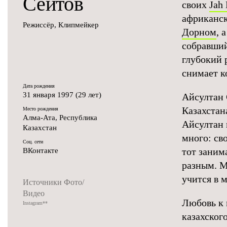
Сеитов
своих
Jah 
африканск
Режиссёр, Клипмейкер
Дорном
, 
собравший
глубокий 
снимает 
Дата рождения
31 января 1997 (29 лет)
Айсултан 
Казахстан
Место рождения
Алма-Ата, Республика
Айсултан 
Казахстан
много: св
Соц. сети
тот заним
ВКонтакте
разным. М
учится в 
Источники Фото/
Видео
Любовь к 
Instagram
**
казахског