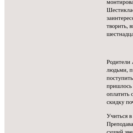
монтирова
Шестиклас
заинтерес
творить, 
шестнадца
Родители 
людьми, п
поступить
пришлось 
оплатить 
скидку по
Учиться в
Преподава
сущий зве