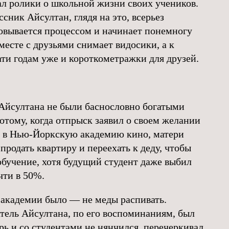
л ролики о школьной жизни своих учеников.
сник Айсултан, глядя на это, всерьез
овывается процессом и начинает понемногу
вместе с друзьями снимает видосики, а к
ти годам уже и короткометражки для друзей.
Айсултана не были баснословно богатыми
отому, когда отпрыск заявил о своем желании
 в Нью-Йоркскую академию кино, матери
продать квартиру и переехать к деду, чтобы
обучение, хотя будущий студент даже выбил
чти в 50%.
 академии было — не меды распивать.
тель Айсултана, по его воспоминаниям, был
рь и со студентами не нянчился, перечеркивал