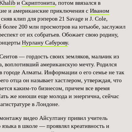
Khalib
и
Скриптонита
, потом ввязался в
ие и американские приключения с
Иваном
а сняв клип для рэперов 21 Savage и J. Cole,
 более 200 млн просмотров на ютьюбе, заслужил
респект от их собратьев. Обожает свою родину,
концерты
Нурлану Сабурову
.
Сеитов — гордость своих земляков, мальчик из
а, воплотивший американскую мечту. Родился
в городе Алматы. Информации о его семье не так
оего отца он называет хастлером, утверждая, что
ается каким-то бизнесом, причем все время
ать же юноши еще молода и энергична, сейчас
магистратуре в Лондоне.
монтажу видео Айсултану привил учитель
о языка в школе — проявлял креативность и