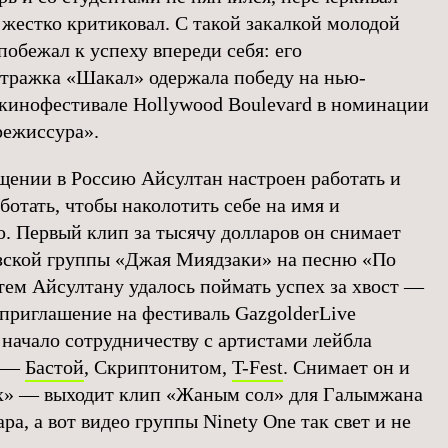
 жестко критиковал. С такой закалкой молодой
побежал к успеху впереди себя: его
тражка «Шакал» одержала победу на нью-
кинофестивале Hollywood Boulevard в номинации
ежиссура».
щении в Россию Айсултан настроен работать и
ботать, чтобы наколотить себе на имя и
. Первый клип за тысячу долларов он снимает
зской группы «Джая Миядзаки» на песню «По
атем Айсултану удалось поймать успех за хвост —
-приглашение на фестиваль GazgolderLive
начало сотрудничеству с артистами лейбла
r —
Бастой
, Скриптонитом,
T-Fest
. Снимает он и
х» — выходит клип «Жаным сол» для Галымжана
а, а вот видео группы Ninety One так свет и не