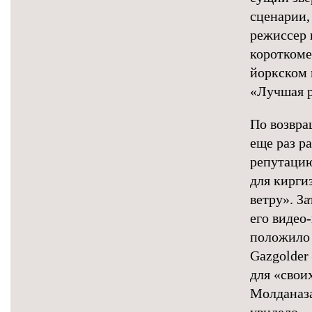
сценарии,
режиссер 
короткоме
йоркском 
«Лучшая р
По возвра
еще раз ра
репутацию
для кирги
ветру». З
его видео
положило 
Gazgolde
для «свои
Молданазар