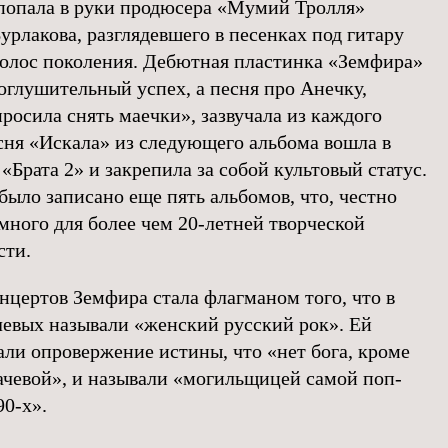
опала в руки продюсера «Мумий Тролля»
урлакова, разглядевшего в песенках под гитару
олос поколения. Дебютная пластинка «Земфира»
оглушительный успех, а песня про Анечку,
просила снять маечки», зазвучала из каждого
сня «Искала» из следующего альбома вошла в
«Брата 2» и закрепила за собой культовый статус.
 было записано еще пять альбомов, что, честно
емного для более чем 20-летней творческой
сти.
онцертов Земфира стала флагманом того, что в
левых называли «женский русский рок». Ей
ли опровержение истины, что «нет бога, кроме
чевой», и называли «могильщицей самой поп-
90-х».