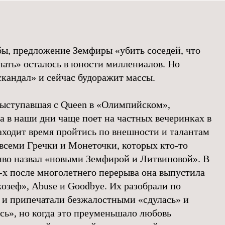
бы, предложение Земфиры «убить соседей, что
ать» осталось в юности миллениалов. Но
скандал» и сейчас будоражит массы.
выступавшая с Queen в «Олимпийском»,
а в наши дни чаще поет на частных вечеринках в
аходит время пройтись по внешности и талантам
семи Гречки и Монеточки, которых кто-то
во назвал «новыми Земфирой и Литвиновой». В
-х после многолетнего перерыва она выпустила
озеф», Abuse и Goodbye. Их разобрали по
 и припечатали безжалостными «сдулась» и
сь», но когда это преуменьшало любовь