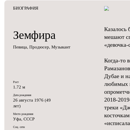
БИОГРАФИЯ
Казалось 
Земфира
мешают сп
«девочка-
Певица, Продюсер, Музыкант
Когда-то 
Рамазанов
Дубае и н
Рост
любимых в
1.72 м
опрометчи
Дата рождения
2018-2019
26 августа 1976 (49
лет)
треки «Дж
косточкам
Место рождения
Уфа, СССР
«исписала
Соц. сети