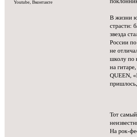
поклонник
Youtube
,
Вконтакте
В жизни ю
страсти: 
звезда ст
России по
не отлича
школу по 
на гитаре
QUEEN, «К
пришлось,
Тот самый
неизвестн
На рок-фе