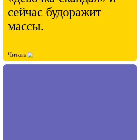
сейчас будоражит
массы.
Читать