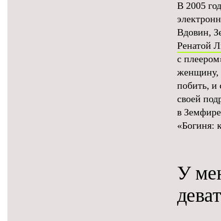
В 2005 го
электронн
Вдовин, З
Ренатой Л
с плеером
женщину, 
побить, и 
своей под
в Земфире
«Богиня: 
У ме
деват