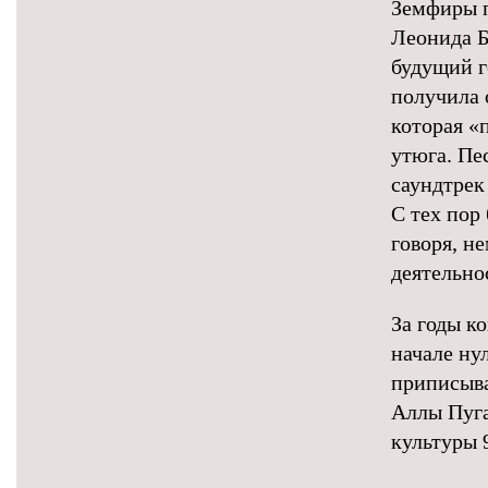
Земфиры п
Леонида Б
будущий г
получила 
которая «
утюга. Пе
саундтрек 
С тех пор
говоря, н
деятельно
За годы к
начале ну
приписыва
Аллы Пуга
культуры 