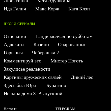
Любятинка
Катя Адушкина
Ида Галич
Макс Корж
Катя Клэп
ШОУ И СЕРИАЛЫ
Отпечатки
Ганди молчал по субботам
Адвокаты
Казино
Очарованные
Горыныч
Чебурашка 2
Комментируй это
Мистер Ноготь
Закулисье реальности
Картины дружеских связей
Дикий лес
Здесь был Юра
Буратино
Не одна дома 3. Выпускной
Новости
TELEGRAM