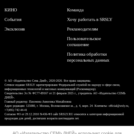
КИНО
Команда
События
Хочу работать в SRSLY
Эксклюзив
Рекламодателям
Пользовательское
соглашение
Политика обработки
персональных данных
© АО «Издательство Семь Дней», 2020-2026. Все права защищены.
Сетевое издание SRSLY зарегистрировано Федеральной службой по надзору в сфере связи,
информационных технологий и массовых коммуникаций (Роскомнадзор).
Свидетельство Эл № ФС77-89167 от 21 февраля 2025 г., учредитель АО «Издательство СЕМЬ
ДНЕЙ».
Главный редактор: Пахомова Анжелика Михайловна
Адрес редакции: 125080, г. Москва, Волоколамское ш., д. 4, корп. 24. Контакты: official@srsly.ru,
+7(495) 742-44-41
Согласно ФЗ от 29.12.2010 №436-ФЗ сайт SRSLY.RU относится к категории информационной
продукции для детей, достигших возраста шестнадцати лет.
Design by White Russian
АО «Издательство СЕМЬ ДНЕЙ»
использует cookie
для