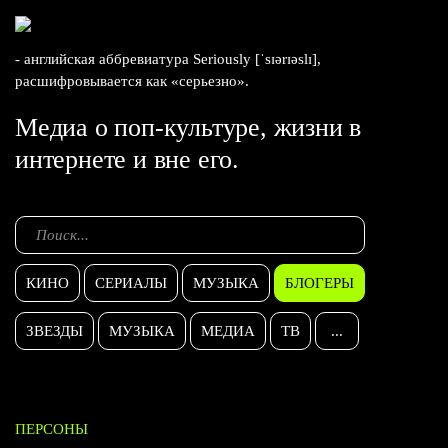
- английская аббревиатура Seriously [ˈsɪərɪəslɪ],
расшифровывается как «серьезно».
Медиа о поп-культуре, жизни в
интернете и вне его.
КИНО
СЕРИАЛЫ
МУЗЫКА
БЛОГЕРЫ
ЗВЕЗДЫ
МУЗЫКА
МЕДИА
ТВ
...
ПЕРСОНЫ