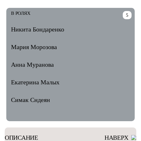
В РОЛЯХ
5
Никита Бондаренко
Мария Морозова
Анна Муранова
Екатерина Малых
Симак Сндеян
ОПИСАНИЕ
НАВЕРХ