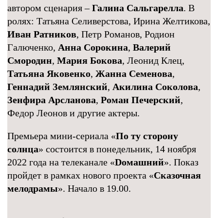
автором сценария –
Галина Сальгарелла
. В
ролях: Татьяна Селиверстова, Ирина Желтикова,
Иван Ратников
, Петр Романов, Родион
Галюченко,
Анна Сорокина
,
Валерий
Смородин
,
Мария Бокова
, Леонид Клец,
Татьяна Яковенко
,
Жанна Семенова
,
Геннадий Землянский
,
Акилина Соколова
,
Зенфира Арсланова
,
Роман Печерский
,
Федор Леонов и другие актеры.
Премьера мини-сериала «
По ту сторону
солнца
» состоится в понедельник, 14 ноября
2022 года на телеканале «
Dомашний
». Показ
пройдет в рамках нового проекта «
Сказочная
мелодрамы
». Начало в 19.00.