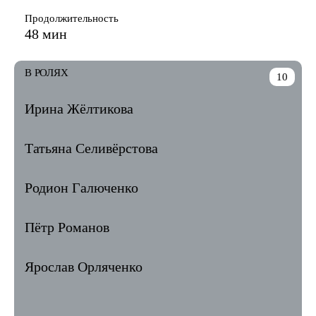
Продолжительность
48 мин
В РОЛЯХ
10
Ирина Жёлтикова
Татьяна Селивёрстова
Родион Галюченко
Пётр Романов
Ярослав Орляченко