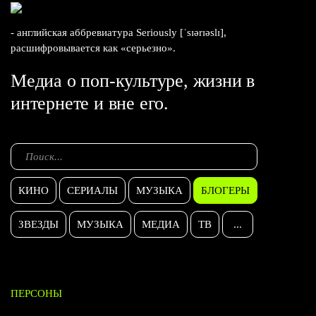
- английская аббревиатура Seriously [ˈsɪərɪəslɪ],
расшифровывается как «серьезно».
Медиа о поп-культуре, жизни в
интернете и вне его.
КИНО
СЕРИАЛЫ
МУЗЫКА
БЛОГЕРЫ
ЗВЕЗДЫ
МУЗЫКА
МЕДИА
ТВ
...
ПЕРСОНЫ