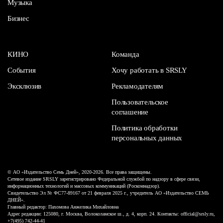
Музыка
Бизнес
КИНО
Команда
События
Хочу работать в SRSLY
Эксклюзив
Рекламодателям
Пользовательское
соглашение
Политика обработки
персональных данных
© АО «Издательство Семь Дней», 2020-2026. Все права защищены.
Сетевое издание SRSLY зарегистрировано Федеральной службой по надзору в сфере связи,
информационных технологий и массовых коммуникаций (Роскомнадзор).
Свидетельство Эл № ФС77-89167 от 21 февраля 2025 г., учредитель АО «Издательство СЕМЬ
ДНЕЙ».
Главный редактор: Пахомова Анжелика Михайловна
Адрес редакции: 125080, г. Москва, Волоколамское ш., д. 4, корп. 24. Контакты: official@srsly.ru,
+7(495) 742-44-41