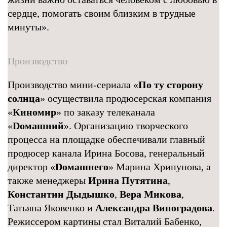
сердце, помогать своим близким в трудные
минуты».
Производство
Производство мини-сериала «
По ту сторону
солнца
» осуществила продюсерская компания
«
Киномир
» по заказу телеканала
«
Dомашний
». Организацию творческого
процесса на площадке обеспечивали главный
продюсер канала Ирина Босова, генеральный
директор «
Dомашнего
» Марина Хрипунова, а
также менеджеры
Ирина Путятина
,
Константин Дыдышко
,
Вера Микова
,
Татьяна Яковенко и
Александра Виноградова
.
Режиссером картины стал Виталий Бабенко,