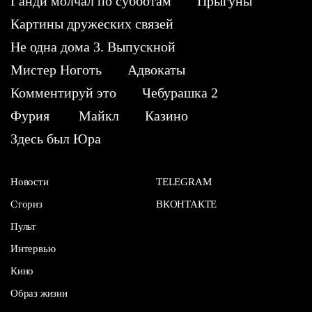
Ганди молчал по субботам
Прыгуны
Картины дружеских связей
Не одна дома 3. Выпускной
Мистер Ноготь
Адвокаты
Комментируй это
Чебурашка 2
Фурия
Майкл
Казино
Здесь был Юра
Новости
TELEGRAM
Сториз
ВКОНТАКТЕ
Пульт
Интервью
Кино
Образ жизни