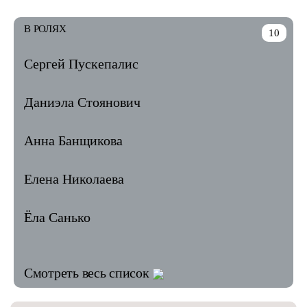
В РОЛЯХ
10
Сергей Пускепалис
Даниэла Стоянович
Анна Банщикова
Елена Николаева
Ёла Санько
Смотреть весь список