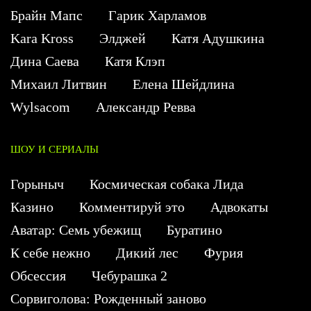
Брайн Мапс
Гарик Харламов
Kara Kross
Элджей
Катя Адушкина
Дина Саева
Катя Клэп
Михаил Литвин
Елена Шейдлина
Wylsacom
Александр Ревва
ШОУ И СЕРИАЛЫ
Горыныч
Космическая собака Лида
Казино
Комментируй это
Адвокаты
Аватар: Семь убежищ
Буратино
К себе нежно
Дикий лес
Фурия
Обсессия
Чебурашка 2
Сорвиголова: Рожденный заново