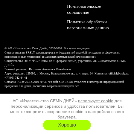
Пользовательское
соглашение
Политика обработки
персональных данных
© АО «Издательство Семь Дней», 2020-2026. Все права защищены.
Сетевое издание SRSLY зарегистрировано Федеральной службой по надзору в сфере связи,
информационных технологий и массовых коммуникаций (Роскомнадзор).
Свидетельство Эл № ФС77-89167 от 21 февраля 2025 г., учредитель АО «Издательство СЕМЬ
ДНЕЙ».
Главный редактор: Пахомова Анжелика Михайловна
Адрес редакции: 125080, г. Москва, Волоколамское ш., д. 4, корп. 24. Контакты: official@srsly.ru,
+7(495) 742-44-41
Согласно ФЗ от 29.12.2010 №436-ФЗ сайт SRSLY.RU относится к категории информационной
продукции для детей, достигших возраста шестнадцати лет.
Design by White Russian
АО «Издательство СЕМЬ ДНЕЙ»
использует cookie
для
персонализации сервисов и удобства пользователей. Вы
16+
можете запретить сохранение cookie в настройках своего
браузера.
ХОЧУ ЕЩЁ
Хорошо