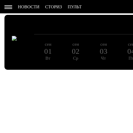
НОВОСТИ
СТОРИЗ
ПУЛЬТ
сен
сен
сен
се
01
02
03
0
Вт
Ср
Чт
П