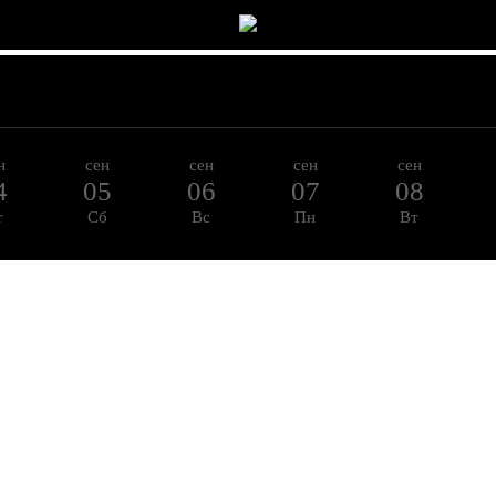
н
сен
сен
сен
сен
4
05
06
07
08
т
Сб
Вс
Пн
Вт