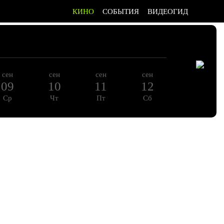
КИНО
СОБЫТИЯ
ВИДЕОГИД
сен
сен
сен
сен
сен
09
10
11
12
13
Ср
Чт
Пт
Сб
Вс