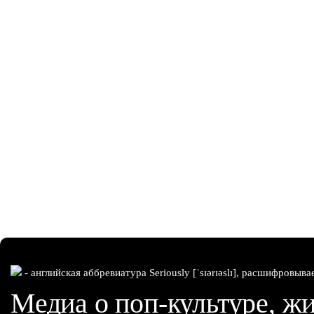
- английская аббревиатура Seriously [ˈsɪərɪəslɪ], расшифровыва
Медиа о поп-культуре, жи