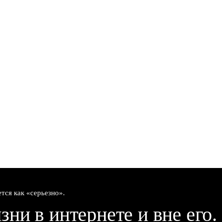
ется как «серьезно».
зни в интернете и вне его.