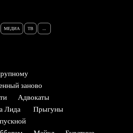
МЕДИА
ТВ
...
крупному
енный заново
ти
Адвокаты
ка Лида
Прыгуны
ыпускной
убботам
Майкл
Буратино