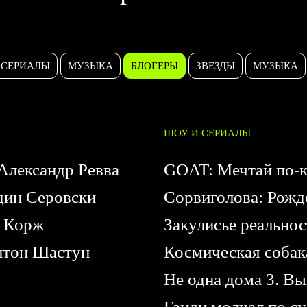
СЕРИАЛЫ
МУЗЫКА
БЛОГЕРЫ
ЗВЕЗДЫ
МУЗЫКА
ШОУ И СЕРИАЛЫ
Александр Ревва
GOAT: Мечтай по-
дин Серовски
Сорвиголова: Рожд
 Корж
Закулисье реальнос
тон Шастун
Космическая соба
Не одна дома 3. В
Ганди молчал по с