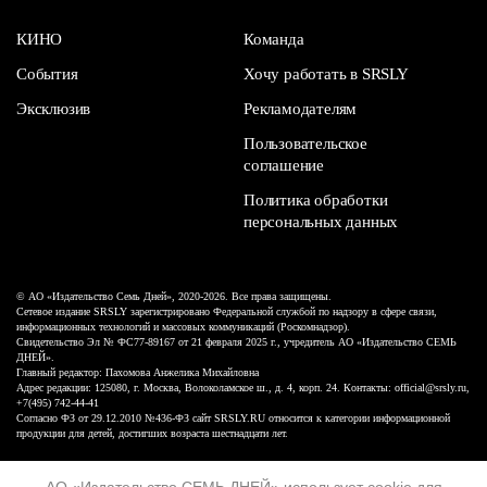
КИНО
Команда
События
Хочу работать в SRSLY
Эксклюзив
Рекламодателям
Пользовательское
соглашение
Политика обработки
персональных данных
© АО «Издательство Семь Дней», 2020-2026. Все права защищены.
Сетевое издание SRSLY зарегистрировано Федеральной службой по надзору в сфере связи,
информационных технологий и массовых коммуникаций (Роскомнадзор).
Свидетельство Эл № ФС77-89167 от 21 февраля 2025 г., учредитель АО «Издательство СЕМЬ
ДНЕЙ».
Главный редактор: Пахомова Анжелика Михайловна
Адрес редакции: 125080, г. Москва, Волоколамское ш., д. 4, корп. 24. Контакты: official@srsly.ru,
+7(495) 742-44-41
Согласно ФЗ от 29.12.2010 №436-ФЗ сайт SRSLY.RU относится к категории информационной
продукции для детей, достигших возраста шестнадцати лет.
Design by White Russian