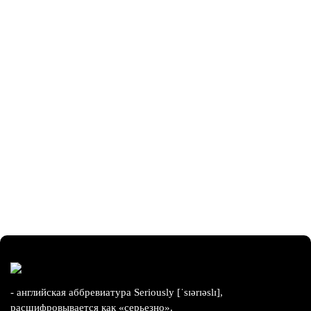
- английская аббревиатура Seriously [ˈsɪərɪəslɪ],
расшифровывается как «серьезно».