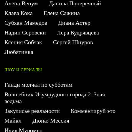
Алена Венум
Данила Поперечный
Клава Кока
Елена Сажина
Субхан Мамедов
Диана Астер
Надин Серовски
Лера Кудрявцева
Ксения Собчак
Сергей Шнуров
Любятинка
ШОУ И СЕРИАЛЫ
Ганди молчал по субботам
Волшебник Изумрудного города 2. Злая
ведьма
Закулисье реальности
Комментируй это
Майкл
Дюна: Мессия
Илия Муромец