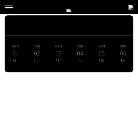
сен
сен
сен
сен
сен
сен
01
02
03
04
05
06
Вт
Ср
Чт
Пт
Сб
Вс